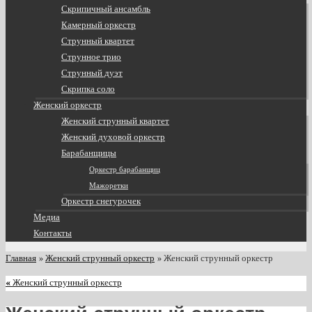
Скрипичный ансамбль
Камерный оркестр
Струнный квартет
Струнное трио
Струнный дуэт
Скрипка соло
Женский оркестр
Женский струнный квартет
Женский духовой оркестр
Барабанщицы
Оркестр барабанщиц
Мажоретки
Оркестр снегурочек
Медиа
Контакты
Главная
»
Женский струнный оркестр
»
Женский струнный оркестр
«
Женский струнный оркестр