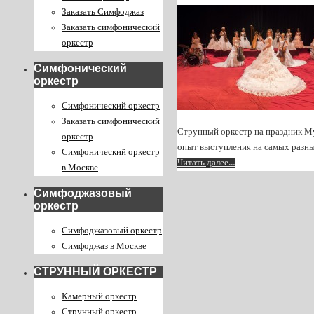
Заказать Симфоджаз
Заказать симфонический
оркестр
Симфонический
оркестр
Симфонический оркестр
Заказать симфонический
Струнный оркестр на праздник М
оркестр
опыт выступления на самых разны
Симфонический оркестр
Читать далее…
в Москве
Симфоджазовый
оркестр
Симфоджазовый оркестр
Симфоджаз в Москве
СТРУННЫЙ ОРКЕСТР
Камерный оркестр
Струнный оркестр