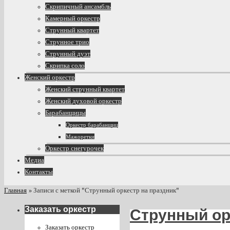
Скрипичный ансамбль
Камерный оркестр
Струнный квартет
Струнное трио
Струнный дуэт
Скрипка соло
Женский оркестр
Женский струнный квартет
Женский духовой оркестр
Барабанщицы
Оркестр барабанщиц
Мажоретки
Оркестр снегурочек
Медиа
Контакты
Главная
»
Записи с меткой "Струнный оркестр на праздник"
Заказать оркестр
Струнный ор
Заказать оркестр