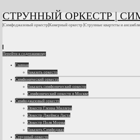
СТРУННЫЙ ОРКЕСТР | С
|Симфоджазовый оркестр|Камерный оркестр |Струнные квартеты и ансамбл
Перейти к содержимому
Главная
Заказать оркестр
Симфонический оркестр
Заказать симфонический оркестр
Симфонический оркестр в Москве
Симфоджазовый оркестр
Оркестр Гленна Миллера
Оркестр Джеймса Ласта
Оркестр Поля Мориа
Заказать Симфоджаз
Струнный оркестр