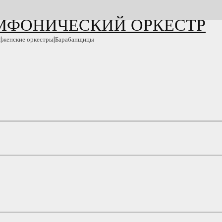
ИМФОНИЧЕСКИЙ ОРКЕСТР
и|женские оркестры|Барабанщицы