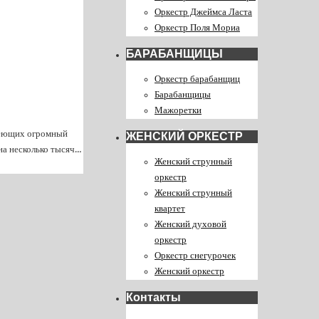
Оркестр Джеймса Ласта
Оркестр Поля Мориа
БАРАБАНЩИЦЫ
Оркестр барабанщиц
Барабанщицы
Мажоретки
меющих огромный
ЖЕНСКИЙ ОРКЕСТР
на несколько тысяч…
Женский струнный
оркестр
Женский струнный
квартет
Женский духовой
оркестр
Оркестр снегурочек
Женский оркестр
Контакты