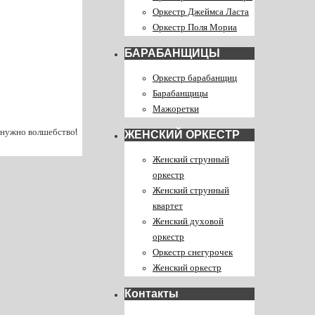
Оркестр Джеймса Ласта
Оркестр Поля Мориа
БАРАБАНЩИЦЫ
Оркестр барабанщиц
Барабанщицы
Мажоретки
, нужно волшебство!
ЖЕНСКИЙ ОРКЕСТР
Женский струнный
оркестр
Женский струнный
квартет
Женский духовой
оркестр
Оркестр снегурочек
Женский оркестр
Контакты