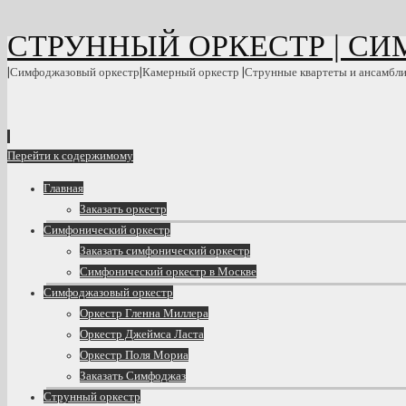
СТРУННЫЙ ОРКЕСТР | С
|Симфоджазовый оркестр|Камерный оркестр |Струнные квартеты и ансамбл
Перейти к содержимому
Главная
Заказать оркестр
Симфонический оркестр
Заказать симфонический оркестр
Симфонический оркестр в Москве
Симфоджазовый оркестр
Оркестр Гленна Миллера
Оркестр Джеймса Ласта
Оркестр Поля Мориа
Заказать Симфоджаз
Струнный оркестр