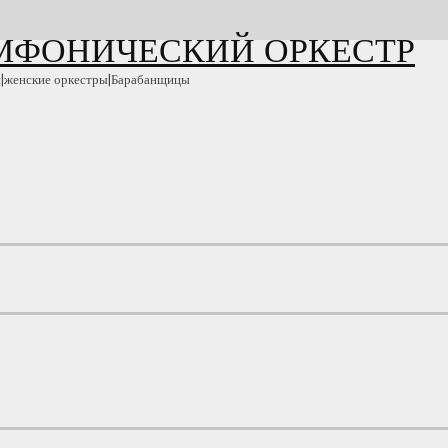
ИМФОНИЧЕСКИЙ ОРКЕСТР
и|женские оркестры|Барабанщицы