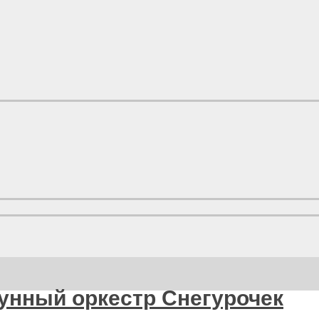
рунный оркестр Снегурочек