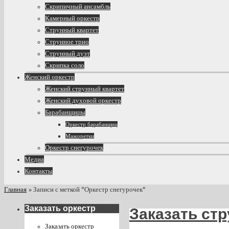
Скрипичный ансамбль
Камерный оркестр
Струнный квартет
Струнное трио
Струнный дуэт
Скрипка соло
Женский оркестр
Женский струнный квартет
Женский духовой оркестр
Барабанщицы
Оркестр барабанщиц
Мажоретки
Оркестр снегурочек
Медиа
Контакты
Главная
»
Записи с меткой "Оркестр снегурочек"
Заказать оркестр
Заказать ст
Заказать оркестр