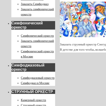
Заказать Симфоджаз
Заказать симфонический
оркестр
Симфонический
оркестр
Симфонический оркестр
Заказать симфонический
Заказать струнный оркестр Снегур
оркестр
В детстве для того чтобы, волше
Симфонический оркестр
в Москве
Симфоджазовый
оркестр
Симфоджазовый оркестр
Симфоджаз в Москве
СТРУННЫЙ ОРКЕСТР
Камерный оркестр
Струнный оркестр