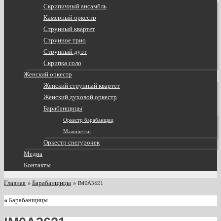
Скрипичный ансамбль
Камерный оркестр
Струнный квартет
Струнное трио
Струнный дуэт
Скрипка соло
Женский оркестр
Женский струнный квартет
Женский духовой оркестр
Барабанщицы
Оркестр барабанщиц
Мажоретки
Оркестр снегурочек
Медиа
Контакты
Главная
»
Барабанщицы
»
IM0A3621
«
Барабанщицы