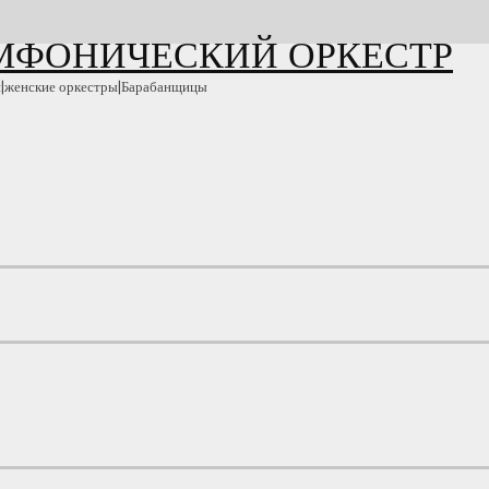
ИМФОНИЧЕСКИЙ ОРКЕСТР
и|женские оркестры|Барабанщицы