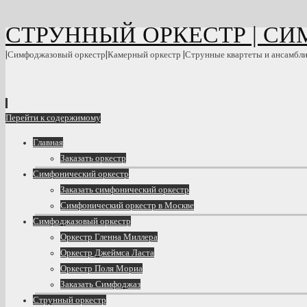
СТРУННЫЙ ОРКЕСТР | С
|Симфоджазовый оркестр|Камерный оркестр |Струнные квартеты и ансамбл
Перейти к содержимому
Главная
Заказать оркестр
Симфонический оркестр
Заказать симфонический оркестр
Симфонический оркестр в Москве
Симфоджазовый оркестр
Оркестр Гленна Миллера
Оркестр Джеймса Ласта
Оркестр Поля Мориа
Заказать Симфоджаз
Струнный оркестр