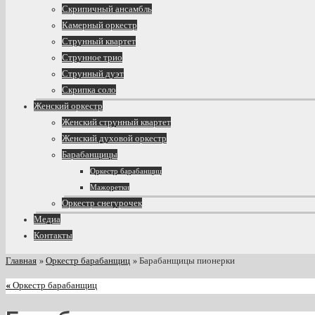
Скрипичный ансамбль
Камерный оркестр
Струнный квартет
Струнное трио
Струнный дуэт
Скрипка соло
Женский оркестр
Женский струнный квартет
Женский духовой оркестр
Барабанщицы
Оркестр барабанщиц
Мажоретки
Оркестр снегурочек
Медиа
Контакты
Главная
»
Оркестр барабанщиц
»
Барабанщицы пионерки
«
Оркестр барабанщиц